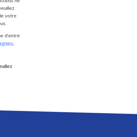
autobus ne
euillez
de votre
bus.
ne d’entre
agnies-
euillez