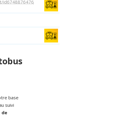
ent/id6748876476
utobus
otre base
u suivi
s de