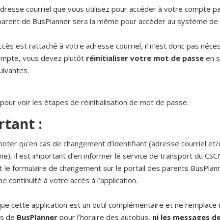
resse courriel que vous utilisez pour accéder à votre compte p
 parent de BusPlanner sera la même pour accéder au système de 
ccès est rattaché à votre adresse courriel, il n’est donc pas néce
ompte, vous devez plutôt
réinitialiser votre mot de passe
en s
uivantes.
pour voir les étapes de réinitialisation de mot de passe.
tant :
 noter qu’en cas de changement d’identifiant (adresse courriel e
e), il est important d’en informer le service de transport du CSC
t le formulaire de changement sur le portail des parents BusPlann
e continuité à votre accès à l’application.
e cette application est un outil complémentaire et ne remplace ni
ts de
BusPlanner
pour l’horaire des autobus,
ni les messages de