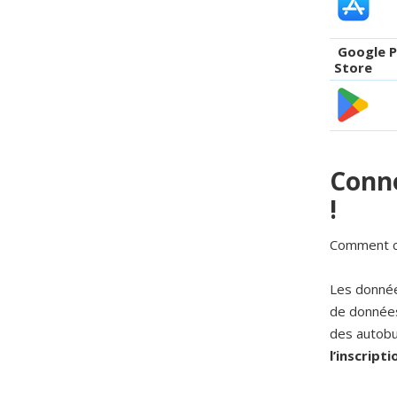
Google P
Store
Conne
!
Comment cr
Les donnée
de données
des autobu
l’inscript