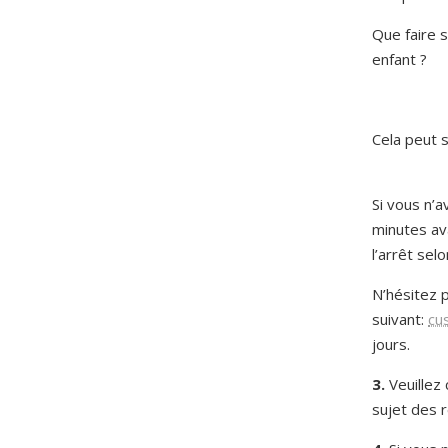
Que faire 
enfant ?
Cela peut s
Si vous n’
minutes ava
l’arrêt selo
N’hésitez p
suivant:
cu
jours.
3.
Veuillez 
sujet des r