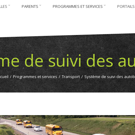
LLES
PARENTS
PROGRAMMES ET SERVICES
PORTAILS
me de suivi des a
cueil
/
Programmes et services
/
Transport
/
Système de suivi des auto