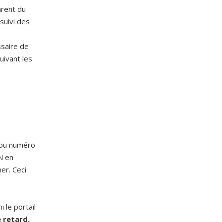
arent du
suivi des
ssaire de
uivant les
t/ou numéro
N en
er. Ceci
 le portail
 retard.