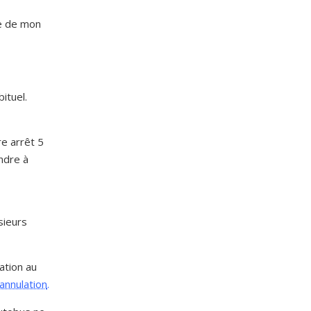
te de mon
ituel.
re arrêt 5
endre à
sieurs
ation au
annulation
.