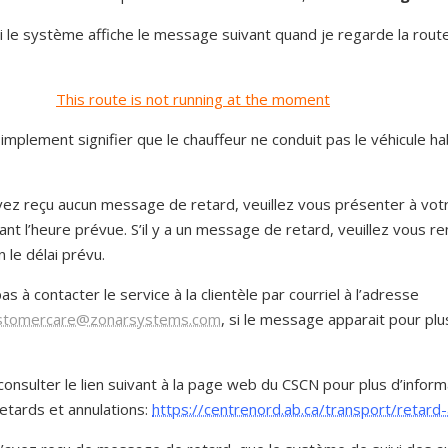
si le système affiche le message suivant quand je regarde la rou
This route is not running at the moment
implement signifier que le chauffeur ne conduit pas le véhicule hab
avez reçu aucun message de retard, veuillez vous présenter à vot
nt l’heure prévue. S’il y a un message de retard, veuillez vous r
n le délai prévu.
as à contacter le service à la clientèle par courriel à l’adresse
stomercare@zonarsystems.com
, si le message apparait pour plu
consulter le lien suivant à la page web du CSCN pour plus d’inform
etards et annulations:
https://centrenord.ab.ca/transport/retard-