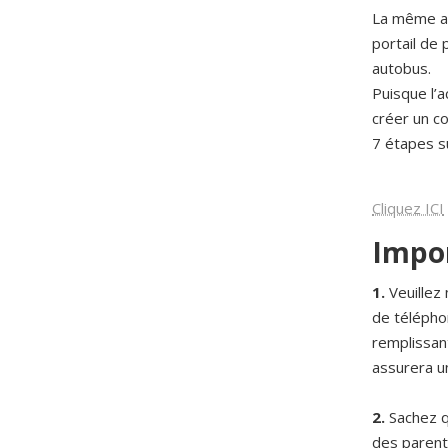
La même ad
portail de
autobus.
Puisque l’a
créer un c
7 étapes s
Cliquez ICI
Impor
1.
Veuillez
de téléphon
remplissan
assurera un
2.
Sachez qu
des paren