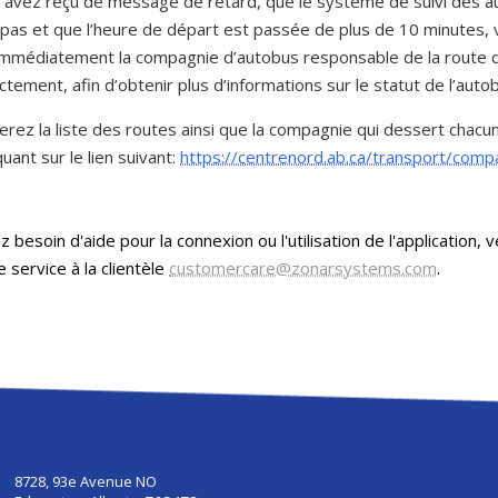
n’avez reçu de message de retard, que le système de suivi des 
 pas et que l’heure de départ est passée de plus de 10 minutes, v
immédiatement la compagnie d’autobus responsable de la route 
ctement, afin d’obtenir plus d’informations sur le statut de l’auto
erez la liste des routes ainsi que la compagnie qui dessert chacu
quant sur le lien suivant:
https://centrenord.ab.ca/transport/comp
z besoin d'aide pour la connexion ou l'utilisation de l'application, v
e service à la clientèle
customercare@zonarsystems.com
.
8728, 93e Avenue NO