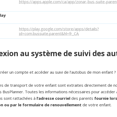
https://apps.apple.com/ca/app/zonar-bus-suite-par
lay
https://play.google.com/store/apps/details?
id=com.bussuite.parent&hl=fr_CA
xion au système de suivi des a
éer un compte et accéder au suivi de l’autobus de mon enfant ?
s de transport de votre enfant sont extraites directement de n
 BusPlanner. Toutes les informations nécessaires pour accéder a
s sont rattachées à
l’adresse courriel
des parents
fournie lor
ion ou par le formulaire de renouvellement
de votre enfant.