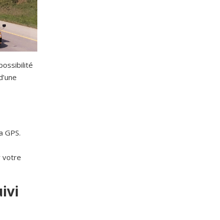
ossibilité
d’une
a GPS.
r votre
ivi