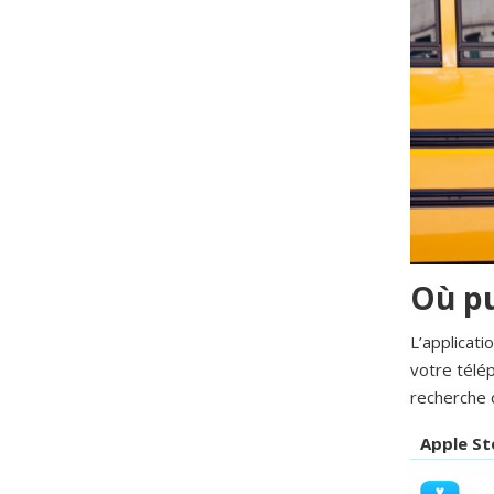
Où pu
L’applicati
votre télép
recherche 
Apple St