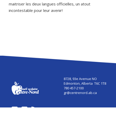
maitriser les deux langues officielles, un atout
incontestable pour leur avenir!
8728, 93e Avenue NO
Edmonton, Alberta T6C 1T8
780 457-2100
gr@centrenord.ab.ca