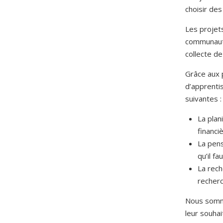
choisir des
Les projets
communautai
collecte de
Grâce aux 
d’apprenti
suivantes :
La plan
financi
La pens
qu’il f
La rech
recher
Nous somme
leur souha