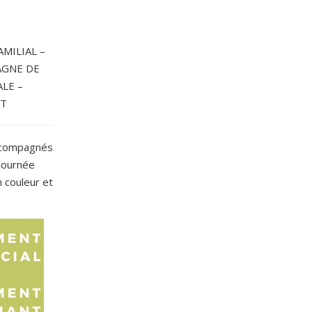
MILIAL –
AGNE DE
LE –
NT
accompagnés
 journée
 couleur et