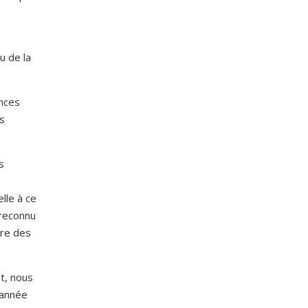
u de la
ences
s
s
elle à ce
 reconnu
ire des
t, nous
’année